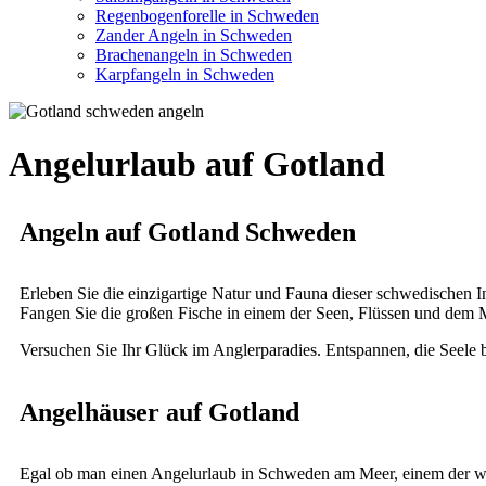
Regenbogenforelle in Schweden
Zander Angeln in Schweden
Brachenangeln in Schweden
Karpfangeln in Schweden
Angelurlaub auf Gotland
Angeln auf Gotland Schweden
Erleben Sie die einzigartige Natur und Fauna dieser schwedischen I
Fangen Sie die großen Fische in einem der Seen, Flüssen und dem 
Versuchen Sie Ihr Glück im Anglerparadies. Entspannen, die Seele 
Angelhäuser auf Gotland
Egal ob man einen Angelurlaub in Schweden am Meer, einem der w