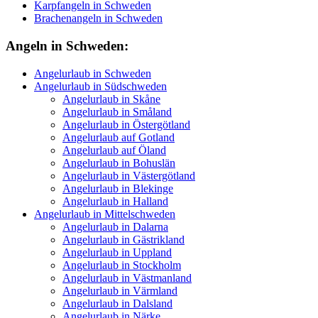
Karpfangeln in Schweden
Brachenangeln in Schweden
Angeln in Schweden:
Angelurlaub in Schweden
Angelurlaub in Südschweden
Angelurlaub in Skåne
Angelurlaub in Småland
Angelurlaub in Östergötland
Angelurlaub auf Gotland
Angelurlaub auf Öland
Angelurlaub in Bohuslän
Angelurlaub in Västergötland
Angelurlaub in Blekinge
Angelurlaub in Halland
Angelurlaub in Mittelschweden
Angelurlaub in Dalarna
Angelurlaub in Gästrikland
Angelurlaub in Uppland
Angelurlaub in Stockholm
Angelurlaub in Västmanland
Angelurlaub in Värmland
Angelurlaub in Dalsland
Angelurlaub in Närke