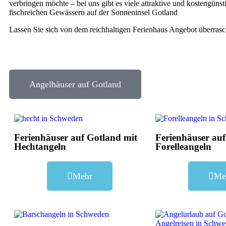
verbringen möchte – bei uns gibt es viele attraktive und kostengüns
fischreichen Gewässern auf der Sonneninsel Gotland
Lassen Sie sich von dem reichhaltigen Ferienhaus Angebot überras
Angelhäuser auf Gotland
Ferienhäuser auf Gotland mit
Ferienhäuser auf
Hechtangeln
Forelleangeln
Mehr
Me