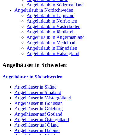
Angelurlaub in Södermanland
Angelurlaub in Nordschweden
Angelurlaub in Lappland
Angelurlaub in Norrbotten
Angelurlaub in Västerbotten
Angelurlaub in Jämtland
Angelurlaub in Ångermanland
Angelurlaub in Medelpad
Angelurlaub in Härjedalen
Angelurlaub in Hälsingland
Angelhäuser in Schweden:
Angelhäuser in Südschweden
Angelhäuser in Skåne
Angelhäuser in Småland
Angelhäuser in Västergötland
Angelhäuser in Bohuslän
Angelhäuser in Göteborg
Angelhäuser auf Gotland
Angelhäuser in Östergötland
Angelhäuser auf Öland
Angelhäuser in Halland