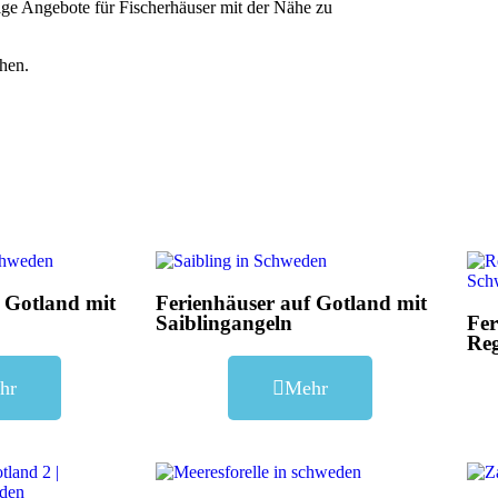
tige Angebote für Fischerhäuser mit der Nähe zu
chen.
 Gotland mit
Ferienhäuser auf Gotland mit
Saiblingangeln
Fer
Reg
hr
Mehr