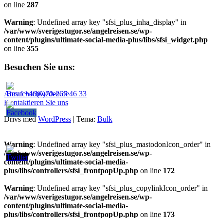
on line
287
Warning
: Undefined array key "sfsi_plus_inha_display" in
/var/www/sverigestugor.se/angelreisen.se/wp-
content/plugins/ultimate-social-media-plus/libs/sfsi_widget.php
on line
355
Besuchen Sie uns:
Anruf +46(0)70-267 46 33
Kontaktieren Sie uns
Drivs med
WordPress
|
Tema:
Bulk
Warning
: Undefined array key "sfsi_plus_mastodonIcon_order" in
/var/www/sverigestugor.se/angelreisen.se/wp-
content/plugins/ultimate-social-media-
plus/libs/controllers/sfsi_frontpopUp.php
on line
172
Warning
: Undefined array key "sfsi_plus_copylinkIcon_order" in
/var/www/sverigestugor.se/angelreisen.se/wp-
content/plugins/ultimate-social-media-
plus/libs/controllers/sfsi_frontpopUp.php
on line
173