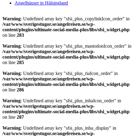
Angelhäuser in Hälsingland
Warning
: Undefined array key "sfsi_plus_copylinkIcon_order" in
/var/www/sverigestugor.se/angelreisen.se/wp-
content/plugins/ultimate-social-media-plus/libs/sfsi_widget.php
on line
283
Warning
: Undefined array key "sfsi_plus_mastodonIcon_order" in
/var/www/sverigestugor.se/angelreisen.se/wp-
content/plugins/ultimate-social-media-plus/libs/sfsi_widget.php
on line
285
Warning
: Undefined array key "sfsi_plus_riaIcon_order" in
/var/www/sverigestugor.se/angelreisen.se/wp-
content/plugins/ultimate-social-media-plus/libs/sfsi_widget.php
on line
286
Warning
: Undefined array key "sfsi_plus_inhaIcon_order" in
/var/www/sverigestugor.se/angelreisen.se/wp-
content/plugins/ultimate-social-media-plus/libs/sfsi_widget.php
on line
287
Warning
: Undefined array key "sfsi_plus_inha_display" in
/var/www/sverigestugor.se/angelreisen.se/wp-