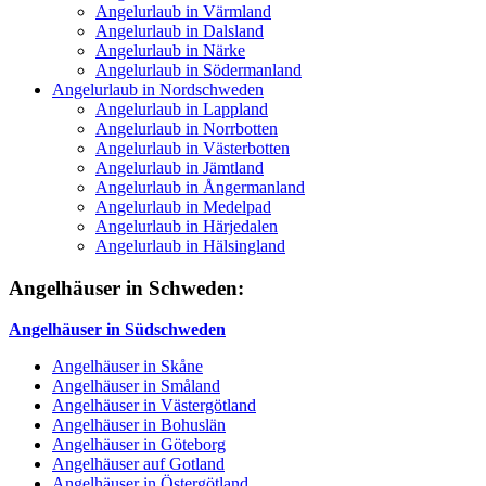
Angelurlaub in Värmland
Angelurlaub in Dalsland
Angelurlaub in Närke
Angelurlaub in Södermanland
Angelurlaub in Nordschweden
Angelurlaub in Lappland
Angelurlaub in Norrbotten
Angelurlaub in Västerbotten
Angelurlaub in Jämtland
Angelurlaub in Ångermanland
Angelurlaub in Medelpad
Angelurlaub in Härjedalen
Angelurlaub in Hälsingland
Angelhäuser in Schweden:
Angelhäuser in Südschweden
Angelhäuser in Skåne
Angelhäuser in Småland
Angelhäuser in Västergötland
Angelhäuser in Bohuslän
Angelhäuser in Göteborg
Angelhäuser auf Gotland
Angelhäuser in Östergötland