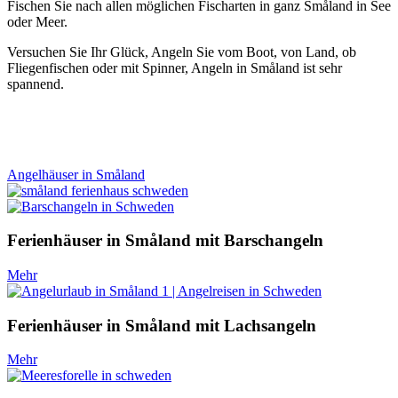
Fischen Sie nach allen möglichen Fischarten in ganz Småland in See
oder Meer.
Versuchen Sie Ihr Glück, Angeln Sie vom Boot, von Land, ob
Fliegenfischen oder mit Spinner, Angeln in Småland ist sehr
spannend.
Angelhäuser in Småland
Ferienhäuser in Småland mit Barschangeln
Mehr
Ferienhäuser in Småland mit Lachsangeln
Mehr