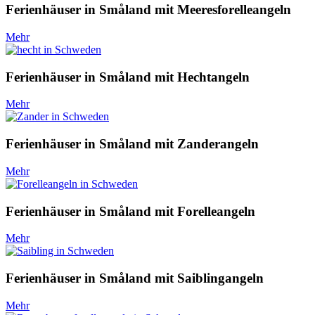
Ferienhäuser in Småland mit Meeresforelleangeln
Mehr
Ferienhäuser in Småland mit Hechtangeln
Mehr
Ferienhäuser in Småland mit Zanderangeln
Mehr
Ferienhäuser in Småland mit Forelleangeln
Mehr
Ferienhäuser in Småland mit Saiblingangeln
Mehr