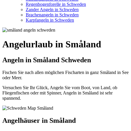
Regenbogenforelle in Schweden
Zander Angeln in Schweden
Brachenangeln in Schweden
Karpfangeln in Schweden
Angelurlaub in Småland
Angeln in Småland Schweden
Fischen Sie nach allen möglichen Fischarten in ganz Småland in See
oder Meer.
Versuchen Sie Ihr Glück, Angeln Sie vom Boot, von Land, ob
Fliegenfischen oder mit Spinner, Angeln in Småland ist sehr
spannend.
Angelhäuser in Småland