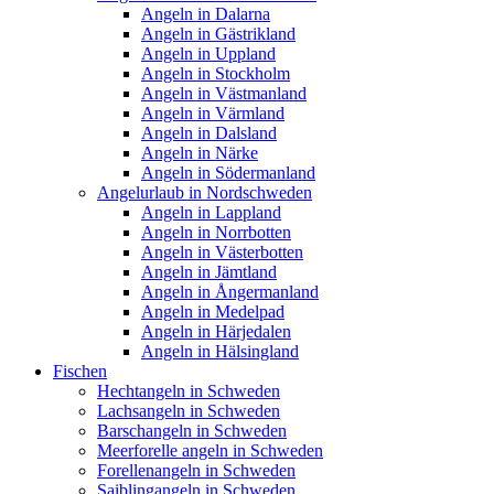
Angeln in Dalarna
Angeln in Gästrikland
Angeln in Uppland
Angeln in Stockholm
Angeln in Västmanland
Angeln in Värmland
Angeln in Dalsland
Angeln in Närke
Angeln in Södermanland
Angelurlaub in Nordschweden
Angeln in Lappland
Angeln in Norrbotten
Angeln in Västerbotten
Angeln in Jämtland
Angeln in Ångermanland
Angeln in Medelpad
Angeln in Härjedalen
Angeln in Hälsingland
Fischen
Hechtangeln in Schweden
Lachsangeln in Schweden
Barschangeln in Schweden
Meerforelle angeln in Schweden
Forellenangeln in Schweden
Saiblingangeln in Schweden