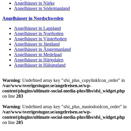
Angelhäuser in Närke
Angelhäuser in Södermanland
Angelhäuser in Nordschweden
Angelhäuser in Lappland
Angelhäuser in Norrbotten
Angelhäuser in Västerbotten
Angelhäuser in Jämtland
Angelhäuser in Ångermanland
Angelhäuser in Medelpad
Angelhäuser in Härjedalen
Angelhäuser in Hälsingland
Warning
: Undefined array key "sfsi_plus_copylinkIcon_order" in
/var/www/sverigestugor.se/angelreisen.se/wp-
content/plugins/ultimate-social-media-plus/libs/sfsi_widget.php
on line
283
Warning
: Undefined array key "sfsi_plus_mastodonIcon_order" in
/var/www/sverigestugor.se/angelreisen.se/wp-
content/plugins/ultimate-social-media-plus/libs/sfsi_widget.php
on line
285