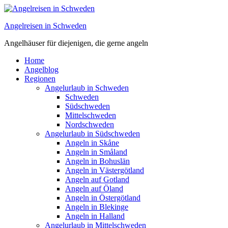
Angelreisen in Schweden
Angelhäuser für diejenigen, die gerne angeln
Home
Angelblog
Regionen
Angelurlaub in Schweden
Schweden
Südschweden
Mittelschweden
Nordschweden
Angelurlaub in Südschweden
Angeln in Skåne
Angeln in Småland
Angeln in Bohuslän
Angeln in Västergötland
Angeln auf Gotland
Angeln auf Öland
Angeln in Östergötland
Angeln in Blekinge
Angeln in Halland
Angelurlaub in Mittelschweden