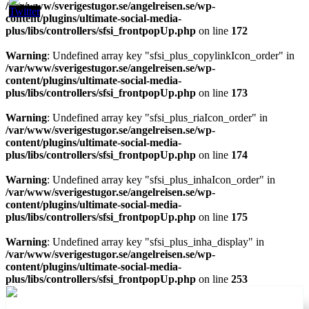
/var/www/sverigestugor.se/angelreisen.se/wp-
content/plugins/ultimate-social-media-
plus/libs/controllers/sfsi_frontpopUp.php
on line
172
Warning
: Undefined array key "sfsi_plus_copylinkIcon_order" in
/var/www/sverigestugor.se/angelreisen.se/wp-
content/plugins/ultimate-social-media-
plus/libs/controllers/sfsi_frontpopUp.php
on line
173
Warning
: Undefined array key "sfsi_plus_riaIcon_order" in
/var/www/sverigestugor.se/angelreisen.se/wp-
content/plugins/ultimate-social-media-
plus/libs/controllers/sfsi_frontpopUp.php
on line
174
Warning
: Undefined array key "sfsi_plus_inhaIcon_order" in
/var/www/sverigestugor.se/angelreisen.se/wp-
content/plugins/ultimate-social-media-
plus/libs/controllers/sfsi_frontpopUp.php
on line
175
Warning
: Undefined array key "sfsi_plus_inha_display" in
/var/www/sverigestugor.se/angelreisen.se/wp-
content/plugins/ultimate-social-media-
plus/libs/controllers/sfsi_frontpopUp.php
on line
253