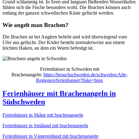
Grund schlammig ist. In Seen und langsam fließenden Wasserläufen
fühlen sich die Fische besonders wohl. Die Brachen können auch
entlang der ganzen schwedischen Küste gefischt werden.
Wie angelt man Brachen?
Die Brachen ist bei Anglern beliebt und wird überwiegend vom
Ufer aus gefischt. Der Köder besteht normalerweise aus einem
leichten Haken, an dem ein Wurm befestigt ist.
Ferienhäuser in Schweden mit
Brachenangeln:
https://besuchschweden.de/schweden/Alle-
Regionen/ferienhauser?fiske=brax
Ferienhäuser mit Brachenangeln in
Südschweden
Ferienhäuser in Skåne mit brachenangeln
Ferienhäuser in Småland mit brachenangeln
Ferienhäuser in Västergötland mit brachenangeln